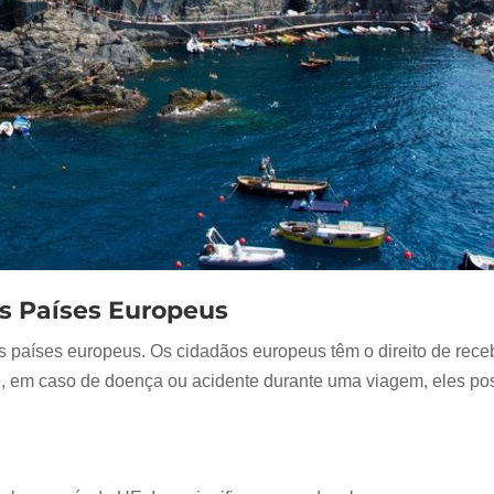
os Países Europeus
s países europeus. Os cidadãos europeus têm o direito de rec
que, em caso de doença ou acidente durante uma viagem, eles 