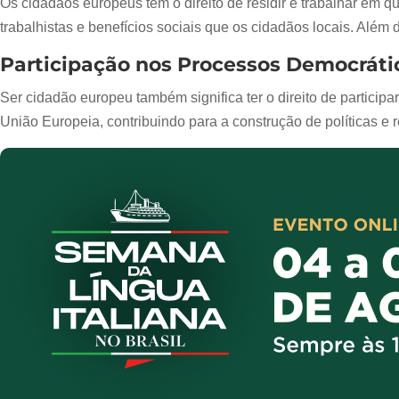
Os cidadãos europeus têm o direito de residir e trabalhar em 
trabalhistas e benefícios sociais que os cidadãos locais. Além d
Participação nos Processos Democráti
Ser cidadão europeu também significa ter o direito de particip
União Europeia, contribuindo para a construção de políticas e 