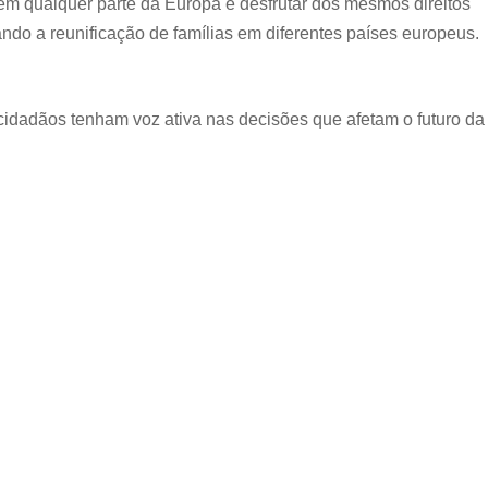
 em qualquer parte da Europa e desfrutar dos mesmos direitos
itando a reunificação de famílias em diferentes países europeus.
 cidadãos tenham voz ativa nas decisões que afetam o futuro da