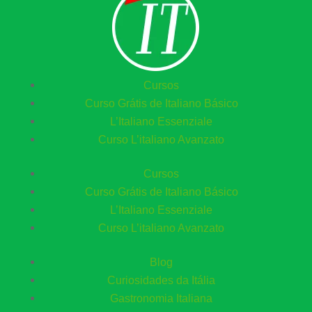
Cursos
Curso Grátis de Italiano Básico​
L’Italiano Essenziale
Curso L’italiano Avanzato
Cursos
Curso Grátis de Italiano Básico​
L’Italiano Essenziale
Curso L’italiano Avanzato
Blog
Curiosidades da Itália
Gastronomia Italiana