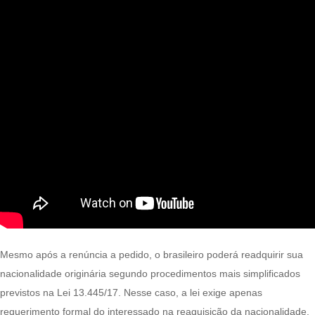
Mesmo após a renúncia a pedido, o brasileiro poderá readquirir sua
nacionalidade originária segundo procedimentos mais simplificados
previstos na Lei 13.445/17. Nesse caso, a lei exige apenas
requerimento formal do interessado na reaquisição da nacionalidade,