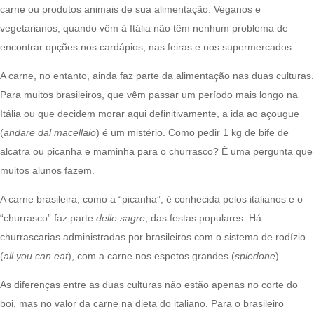
carne ou produtos animais de sua alimentação. Veganos e
vegetarianos, quando vêm à Itália não têm nenhum problema de
encontrar opções nos cardápios, nas feiras e nos supermercados.
A carne, no entanto, ainda faz parte da alimentação nas duas culturas.
Para muitos brasileiros, que vêm passar um período mais longo na
Itália ou que decidem morar aqui definitivamente, a ida ao açougue
(
andare dal macellaio
) é um mistério. Como pedir 1 kg de bife de
alcatra ou picanha e maminha para o churrasco? É uma pergunta que
muitos alunos fazem.
A carne brasileira, como a “picanha”, é conhecida pelos italianos e o
“churrasco” faz parte
delle sagre
, das festas populares. Há
churrascarias administradas por brasileiros com o sistema de rodízio
(
all you can eat
), com a carne nos espetos grandes (
spiedone
).
As diferenças entre as duas culturas não estão apenas no corte do
boi, mas no valor da carne na dieta do italiano. Para o brasileiro