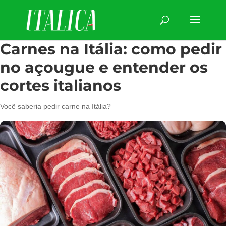
Carnes na Itália: como pedir
no açougue e entender os
cortes italianos
Você saberia pedir carne na Itália?