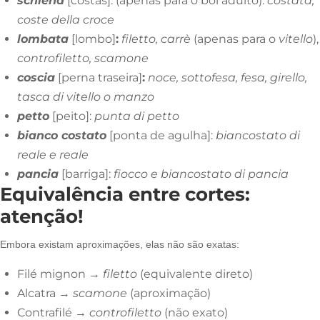
schiena
[costas]:
(apenas para o boi adulto):
costata,
coste della croce
lombata
[lombo]
:
filetto, carrè
(apenas para o
vitello
),
controfiletto, scamone
coscia
[perna traseira]
:
noce, sottofesa, fesa, girello,
tasca di vitello o manzo
petto
[peito]
:
punta di petto
bianco costato
[ponta de agulha]:
biancostato di
reale e reale
pancia
[barriga]
:
fiocco e biancostato di pancia
Equivalência entre cortes:
atenção!
Embora existam aproximações, elas não são exatas:
Filé mignon →
filetto
(equivalente direto)
Alcatra →
scamone
(aproximação)
Contrafilé →
controfiletto
(não exato)