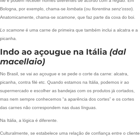
filé e podem receber nomes diferentes de acordo com a região. Em
Bologna, por exemplo, chama-se
lombata
(ou
fiorentina senz’osso
).
Anatomicamente, chama-se
scamone
, que faz parte da coxa do boi.
Lo scamone
é uma carne de primeira que também inclui a alcatra e a
picanha.
Indo ao açougue na Itália
(dal
macellaio)
No Brasil, se vai ao açougue e se pede o corte da carne: alcatra,
picanha, contra filé etc. Quando estamos na Itália, podemos ir ao
supermercado e escolher as bandejas com os produtos já cortados,
mas nem sempre conhecemos “a aparência dos cortes” e os cortes
das carnes não correspondem nas duas línguas.
Na Itália, a lógica é diferente.
Culturalmente, se estabelece uma relação de confiança entre o cliente