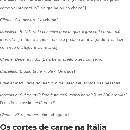
Macellaio
: Ma come la deve fare? Alla griglia o alla piastra?
[Mas
como vai prepará-la? Na grelha ou na chapa?]
Cliente
: Alla piastra.
[Na chapa.]
Macellaio
: Be’ allora le consiglio questa qua, il grasso la rende più
morbida.
[Então eu aconselho esse pedaço aqui, a gordura vai fazer
com que ela fique mais macia.]
Cliente
: Bene, mi fido.
[Está bem, aceito o seu conselho.]
Macellaio
: E quanta ne vuole?
[Quanto?]
Cliente
: Mah, veda lei, siamo in tre.
[Não sei, somos três pessoas.]
Macellaio
: Sui tre etti? Due fette così vanno bene?
[Uns 300 gramas?
Duas fatias assim, está bom?]
Cliente
: Sì, sì, grazie.
[Sim, obrigado.]
Os cortes de carne na Itália