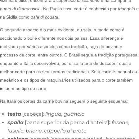
vizinha Molise, encontrará o
coperchio di scamone
e na Campania
punta di dietrocoscia.
Na Puglia esse corte é conhecido por
triangolo
e
na Sicilia como
pala di codata
.
O segundo aspecto é o mais evidente, ou seja, o modo como é
seccionado o boi é diferente nos dois países. Essa diferença é
motivada por vários aspectos como tradição, raça do bovino e
processo de corte, entre outros. O Brasil segue a tradição portuguesa,
enquanto a Itália desenvolveu, por si só, a arte de descobrir qual o
melhor corte para os seus pratos tradicionais. Se o corte é manual ou
mecânico e os tipos de maquinários utilizados para o corte também
influem no tipo de corte.
Na Itália os cortes da carne bovina seguem o seguinte esquema:
testa
[cabeça]:
lingua, guancia
spalla
[parte superior da perna dianteira]
:
fesone,
fusello, brione, cappello di prete