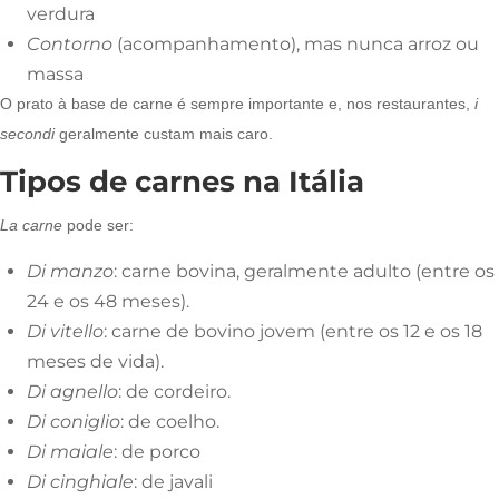
verdura
Contorno
(acompanhamento), mas nunca arroz ou
massa
O prato à base de carne é sempre importante e, nos restaurantes,
i
secondi
geralmente custam mais caro.
Tipos de carnes na Itália
La carne
pode ser:
Di manzo
: carne bovina, geralmente adulto (entre os
24 e os 48 meses).
Di vitello
: carne de bovino jovem (entre os 12 e os 18
meses de vida).
Di agnello
: de cordeiro.
Di coniglio
:
de coelho.
Di maiale
: de porco
Di cinghiale
: de javali