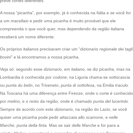
prevê cortes diferentes.
A nossa “picanha”, por exemplo, já é conhecida na Itália e se você for
a um
macellaio
e pedir uma picanha é muito provável que ele
compreenda o que você quer, mas dependendo da região italiana
receberá um nome diferente.
Os próprios italianos precisaram criar um “
dizionario regionale dei tagli
bovini
” e lá encontramos a nossa picanha.
Veja só: segundo esse
dizionario
, em italiano, se diz
picanha
, mas na
Lombardia é conhecida por
codone
; na Liguria chama-se
sottocascia
ou
punta du belin
,
no Triveneto,
punta di sottofesa
, na Emilia
traculo
.
Na Toscana há uma diferença entre Firenze, onde o corte é conhecido
por
melino,
e o resto da região, onde é chamado
punta del lucertolo
.
Sempre de acordo com este
dizionario
, na região do Lazio, se você
quiser uma picanha pode pedir
attaccata allo scamone
, e
nelle
Marche
,
punta della finta.
Mas se sair
delle Marche
e for para a