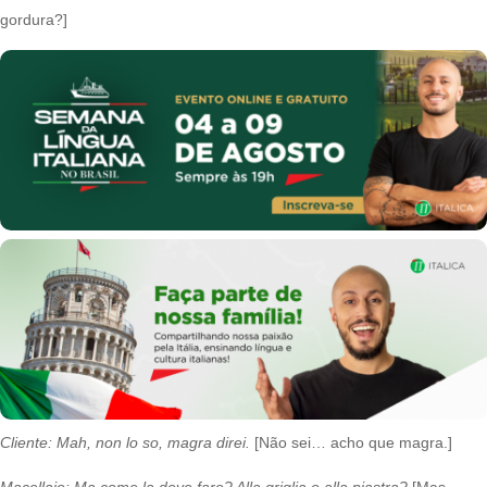
gordura?]
Cliente
: Mah, non lo so, magra direi.
[Não sei… acho que magra.]