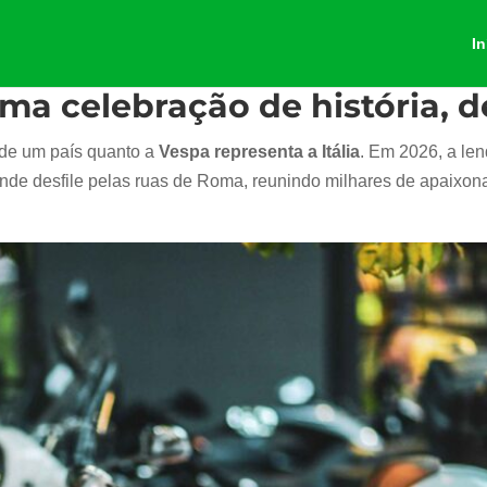
In
uma celebração de história, d
 de um país quanto a
Vespa representa a Itália
. Em 2026, a len
de desfile pelas ruas de Roma, reunindo milhares de apaixon