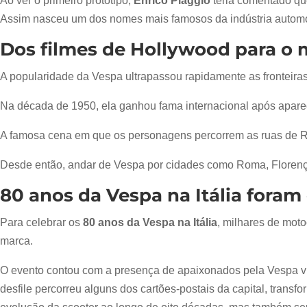
Ao ver o primeiro protótipo,
Enrico Piaggio
teria comentado que
Assim nasceu um dos nomes mais famosos da indústria automo
Dos filmes de Hollywood para o
A popularidade da Vespa ultrapassou rapidamente as fronteiras 
Na década de 1950, ela ganhou fama internacional após apare
A famosa cena em que os personagens percorrem as ruas de Rom
Desde então, andar de Vespa por cidades como Roma, Florença
80 anos da Vespa na Itália for
Para celebrar os
80 anos da Vespa na Itália
, milhares de moto
marca.
O evento contou com a presença de apaixonados pela Vespa vind
desfile percorreu alguns dos cartões-postais da capital, tra