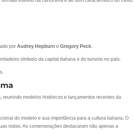
ormato estreito da carroceria e ao som característico do motor.
elado por
Audrey Hepburn
e
Gregory Peck
.
deiro símbolo da capital italiana e do turismo no país.
s.
oma
a
, reunindo modelos históricos e lançamentos recentes da
ional do modelo e sua importância para a cultura italiana. O
e duas rodas. As comemorações destacaram não apenas a