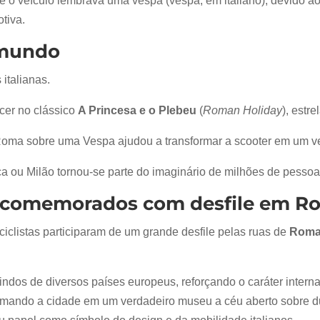
 o veículo lembrava uma vespa (vespa, em italiano), devido ao f
tiva.
 mundo
italianas.
cer no clássico
A Princesa e o Plebeu
(
Roman Holiday
), estr
a sobre uma Vespa ajudou a transformar a scooter em um verda
 ou Milão tornou-se parte do imaginário de milhões de pessoa
am comemorados com desfile em R
ciclistas participaram de um grande desfile pelas ruas de
Rom
os de diversos países europeus, reforçando o caráter internac
nsformando a cidade em um verdadeiro museu a céu aberto sobr