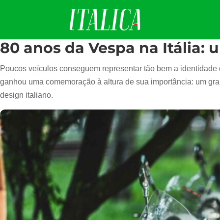
80 anos da Vespa na Itália: 
Poucos veículos conseguem representar tão bem a identidade
ganhou uma comemoração à altura de sua importância: um gran
design italiano.