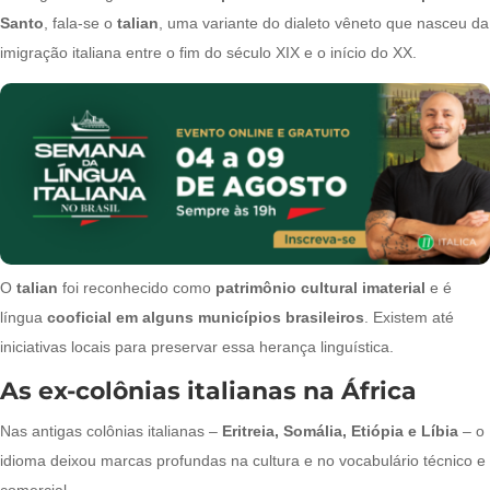
Santo
, fala-se o
talian
, uma variante do dialeto vêneto que nasceu da
imigração italiana entre o fim do século XIX e o início do XX.
O
talian
foi reconhecido como
patrimônio cultural imaterial
e é
língua
cooficial em alguns municípios brasileiros
. Existem até
iniciativas locais para preservar essa herança linguística.
As ex-colônias italianas na África
Nas antigas colônias italianas –
Eritreia, Somália, Etiópia e Líbia
– o
idioma deixou marcas profundas na cultura e no vocabulário técnico e
comercial.