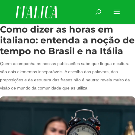
Como dizer as horas em
italiano: entenda a noção de
tempo no Brasil e na Itália
Quem acompanha as nossas publicações sabe que língua e cultura
são dois elementos inseparáveis. A escolha das palavras, das
preposições e da estrutura das frases não é neutra: revela muito da
visão de mundo da comunidade que as utiliza.