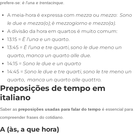
prefere-se:
è l’una e trentacinque
.
A meia-hora é expressa com
mezza
ou
mezzo
:
Sono
le due e mezza(o)
;
è mezzogiorno e mezzo(a)
.
A divisão da hora em quartos é muito comum:
13:15 =
È l’una e un quarto
.
13:45 =
È l’una e tre quarti
,
sono le due meno un
quarto
,
manca un quarto alle due.
14:15 =
Sono le due e un quarto
14:45 =
Sono le due e tre quarti
,
sono le tre meno un
quarto
,
manca un quarto alle quattro.
Preposições de tempo em
italiano
Saber as
preposições usadas para falar do tempo
é essencial para
compreender frases do cotidiano.
A (às, a que hora)