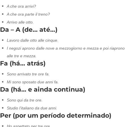
A che ora arrivi?
A che ora parte il treno?
Arrivo alle otto.
Da – A (de… até…)
Lavoro dalle otto alle cinque.
I negozi aprono dalle nove a mezzogiorno e mezza e poi riaprono
alle tre e mezza.
Fa (há… atrás)
Sono arrivato tre ore fa.
Mi sono sposato due anni fa.
Da (há… e ainda continua)
Sono qui da tre ore.
Studio l’italiano da due anni.
Per (por um período determinado)
Ho aspettato per tre ore.