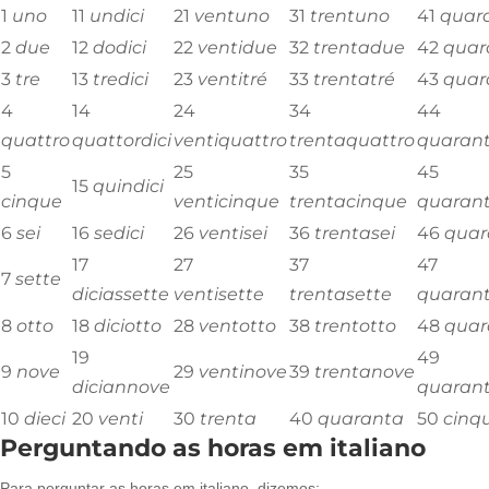
1
uno
11
undici
21
ventuno
31
trentuno
41
quar
2
due
12
dodici
22
ventidue
32
trentadue
42
quar
3
tre
13
tredici
23
ventitré
33
trentatré
43
quar
4
14
24
34
44
quattro
quattordici
ventiquattro
trentaquattro
quaran
5
25
35
45
15
quindici
cinque
venticinque
trentacinque
quaran
6
sei
16
sedici
26
ventisei
36
trentasei
46
quar
17
27
37
47
7
sette
diciassette
ventisette
trentasette
quarant
8
otto
18
diciotto
28
ventotto
38
trentotto
48
quar
19
49
9
nove
29
ventinove
39
trentanove
diciannove
quaran
10
dieci
20
venti
30
trenta
40
quaranta
50
cinq
Perguntando as horas em italiano
Para perguntar as horas em italiano, dizemos: