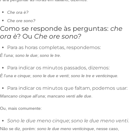
Che ora è?
Che ore sono?
Como se responde às perguntas:
che
ora è
? Ou
Che ore sono?
Para as horas completas, respondemos:
È l’una
;
sono le due
;
sono le tre
.
Para indicar os minutos passados, dizemos:
È l’una e cinque
;
sono le due e venti
;
sono le tre e venticinque.
Para indicar os minutos que faltam, podemos usar:
Mancano cinque all’una
;
mancano venti alle due
.
Ou, mais comumente:
Sono le due meno cinque
;
sono le due meno venti
.
Não se diz, porém:
sono le due meno venticinque
,
nesse caso,