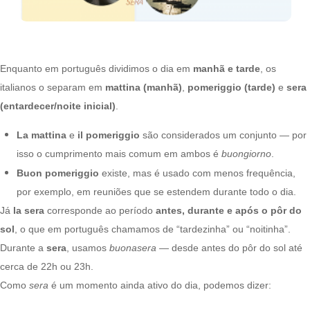
Enquanto em português dividimos o dia em
manhã e tarde
, os
italianos o separam em
mattina (manhã)
,
pomeriggio (tarde)
e
sera
(entardecer/noite inicial)
.
La mattina
e
il pomeriggio
são considerados um conjunto — por
isso o cumprimento mais comum em ambos é
buongiorno
.
Buon pomeriggio
existe, mas é usado com menos frequência,
por exemplo, em reuniões que se estendem durante todo o dia.
Já
la sera
corresponde ao período
antes, durante e após o pôr do
sol
, o que em português chamamos de “tardezinha” ou “noitinha”.
Durante a
sera
, usamos
buonasera
— desde antes do pôr do sol até
cerca de 22h ou 23h.
Como
sera
é um momento ainda ativo do dia, podemos dizer: