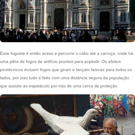
Esse foguete é então aceso e percorre o cabo até a carroça, onde há
uma pilha de fogos de artifício prontos para explodir. Os efeitos
pirotécnicos incluem fogos que giram e lançam faíscas para todos os
lados, por isso tudo é feito com uma distância segura da população,
que assiste ao espetáculo por trás de uma cerca de proteção.