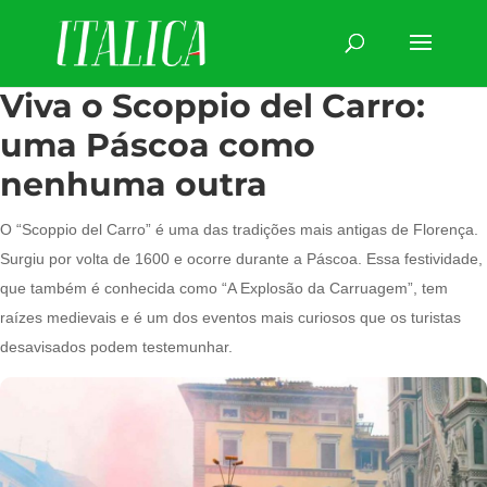
Viva o Scoppio del Carro:
uma Páscoa como
nenhuma outra
O “Scoppio del Carro” é uma das tradições mais antigas de Florença.
Surgiu por volta de 1600 e ocorre durante a Páscoa. Essa festividade,
que também é conhecida como “A Explosão da Carruagem”, tem
raízes medievais e é um dos eventos mais curiosos que os turistas
desavisados podem testemunhar.