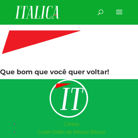
Que bom que você quer voltar!
Cursos
Curso Grátis de Italiano Básico​