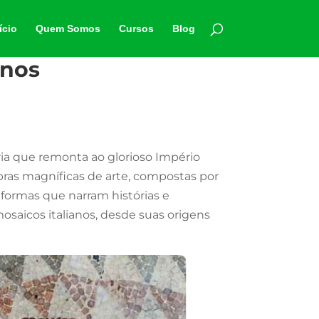
ício
Quem Somos
Cursos
Blog
anos
ria que remonta ao glorioso Império
bras magníficas de arte, compostas por
 formas que narram histórias e
osaicos italianos, desde suas origens