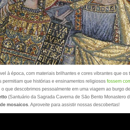
l à época, com materiais brilhantes e cores vibrantes que os 
s permitiam que histórias e ensinamentos religiosos
fossem com
 o que descobrimos pessoalmente em uma viagem ao burgo d
tto
(Santuário da Sagrada Caverna de São Bento Monastero d
s de mosaicos
. Aproveite para assistir nossas descobertas!