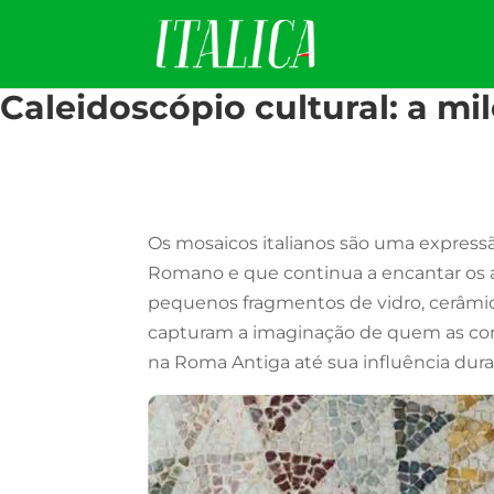
Caleidoscópio cultural: a mi
Os mosaicos italianos são uma expressã
Romano e que continua a encantar os am
pequenos fragmentos de vidro, cerâmica
capturam a imaginação de quem as conte
na Roma Antiga até sua influência dur