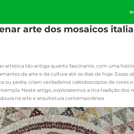
In
lenar arte dos mosaicos itali
o artística tão antiga quanto fascinante, com uma histó
antes da arte e da cultura até os dias de hoje. Essas o
 ou pedra, criam verdadeiros caleidoscópios de cores e
mpla. Neste artigo, exploraremos a rica tradição dos m
adoura na arte e arquitetura contemporânea.