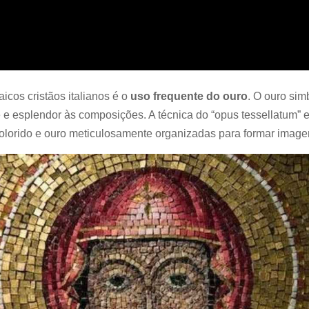
cos cristãos italianos é o
uso frequente do ouro
. O ouro simb
 e esplendor às composições. A técnica do “opus tessellatum”
colorido e ouro meticulosamente organizadas para formar image