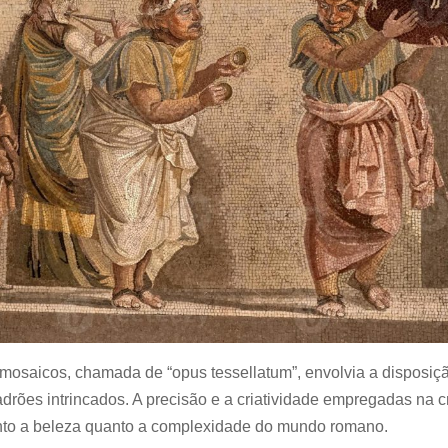
ar mosaicos, chamada de “opus tessellatum”, envolvia a dispos
adrões intrincados. A precisão e a criatividade empregadas na 
nto a beleza quanto a complexidade do mundo romano.