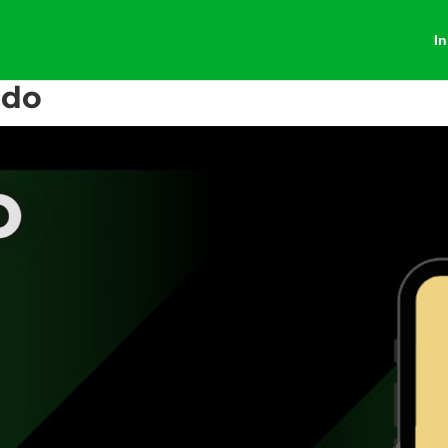
In
ado