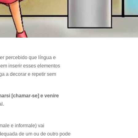
er percebido que língua e
sem inserir esses elementos
iga a decorar e repetir sem
marsi [chamar-se] e venire
l.
male e informale) vai
nadequada de um ou de outro pode