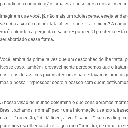
prejudicar a comunicação, uma vez que atinge o nosso interlocu
Imaginem que você, já não mais um adolescente, esteja andan
se dirija a você com um: fala aí, vei, onde fica o metrô? A com
você entendeu a pergunta e sabe responder. O problema está 
ser abordado dessa forma.
Você lembra da primeira vez que um desconhecido lhe tratou p
Nesse caso, também, provavelmente percebemos que o tratame
nos considerávamos jovens demais e não estávamos prontos pa
mas a nossa “impressão” sobre a pessoa com quem estávamos f
A nossa visão de mundo determina o que consideramos “norma
Brasil, achamos “normal” pedir uma informação usando a frase
dizer…” ou então, “oi, dá licença, você sabe…”, se nos dirigi
podemos escolhemos dizer algo como “bom dia, o senhor (a s