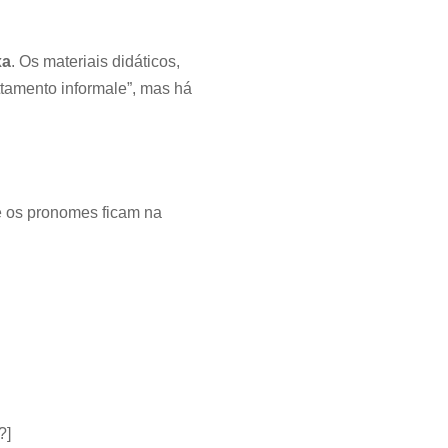
xa
. Os materiais didáticos,
ttamento informale”, mas há
e os pronomes ficam na
?]