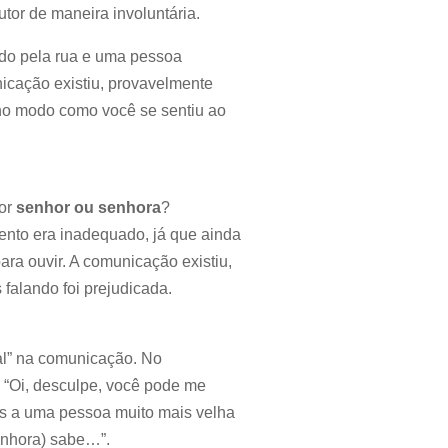
tor de maneira involuntária.
do pela rua e uma pessoa
unicação existiu, provavelmente
no modo como você se sentiu ao
or
senhor ou senhora
?
nto era inadequado, já que ainda
ra ouvir. A comunicação existiu,
alando foi prejudicada.
l” na comunicação. No
: “Oi, desculpe, você pode me
mos a uma pessoa muito mais velha
enhora) sabe…”.