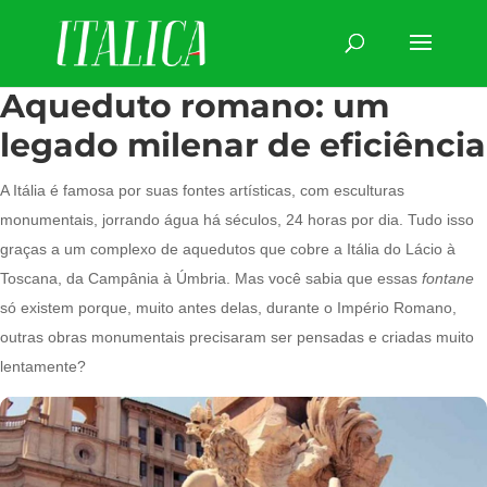
Aqueduto romano: um
legado milenar de eficiência
A Itália é famosa por suas fontes artísticas, com esculturas
monumentais, jorrando água há séculos, 24 horas por dia. Tudo isso
graças a um complexo de aquedutos que cobre a Itália do Lácio à
Toscana, da Campânia à Úmbria. Mas você sabia que essas
fontane
só existem porque, muito antes delas, durante o Império Romano,
outras obras monumentais precisaram ser pensadas e criadas muito
lentamente?