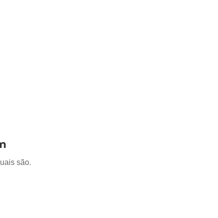
em
quais são.