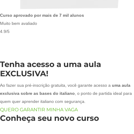
Curso aprovado por mais de 7 mil alunos
Muito bem avaliado
4.9/5
Aprenda italiano do zero ao nível B1 em 6 meses, do jeito certo com a
equipe que já ajudou milhares de alunos a dominarem o idioma com
segurança e rapidez.
Tenha acesso a uma aula
EXCLUSIVA!​
Ao fazer sua pré-inscrição gratuita, você garante acesso a
uma aula
exclusiva sobre as bases do italiano
, o ponto de partida ideal para
quem quer aprender italiano com segurança.
QUERO GARANTIR MINHA VAGA
Conheça seu novo curso